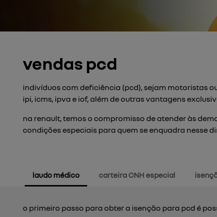
vendas pcd
indivíduos com deficiência (pcd), sejam motoristas ou
ipi, icms, ipva e iof, além de outras vantagens exclusiv
na renault, temos o compromisso de atender às deman
condições especiais para quem se enquadra nesse dir
laudo médico
carteira CNH especial
isençã
o primeiro passo para obter a isenção para pcd é pos