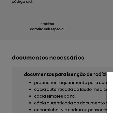
código cid.
próximo
carteira cnh especial
documentos necessários
documentos para isenção de rodízio (
preencher requerimento para autoriz
cópia autenticada do laudo medico e 
cópia simples do rg.
cópia autenticada do documento do ve
encaminhar via sedex ou pessoalmente