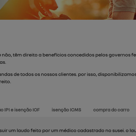
 não, têm direito a benefícios concedidos pelos governos fe
as.
das de todos os nossos clientes. por isso, disponibilizamos
eito.
o IPI e isenção IOF
isenção ICMS
compra do carro
suir um laudo feito por um médico cadastrado no susei. o la