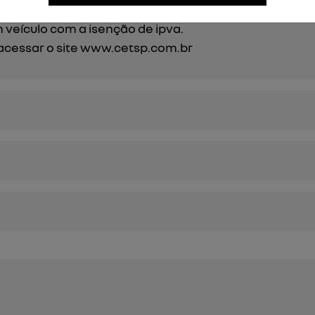
iais.
 veículo com a isenção de ipva.
acessar o site
www.cetsp.com.br