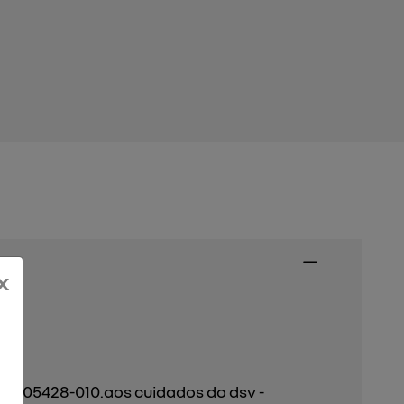
x
ep: 05428-010.aos cuidados do dsv -