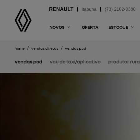
Itabuna
(73) 2102-0380
NOVOS
OFERTA
ESTOQUE
home
vendas diretas
vendas pcd
vendas pcd
vou de taxi/aplicativo
produtor rura