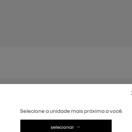
apenas são paulo)
ação especial fornecido pela cet.
cnh (detran).
Selecione a unidade mais próxima a você.
iculo crlv.
selecionar
 para rua do sumidouro 740 - pinheiros, são paulo, c