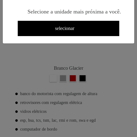
L1H1
Selecione a unidade mais próxima a você.
selecionar
Branco Glacier
banco do motorista com regulagem de altura
retrovisores com regulagem elétrica
vidros elétricos
esp, hsa, tcs, tsm, lac, rmi e rom, swa e egd
computador de bordo