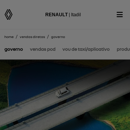
RENAULT
| Itadil
home
vendas diretas
governo
governo
vendas pcd
vou de taxi/aplicativo
produt