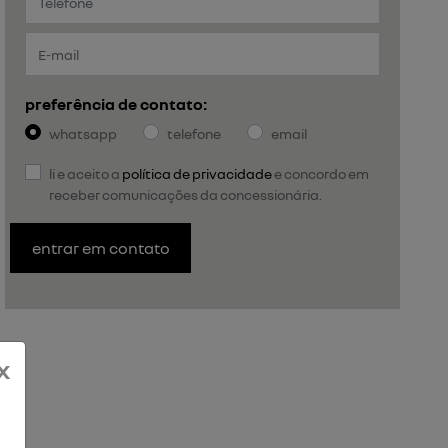
preferência de contato:
whatsapp
telefone
email
li e aceito a
política de privacidade
e concordo em
receber comunicações da concessionária.
entrar em contato
x