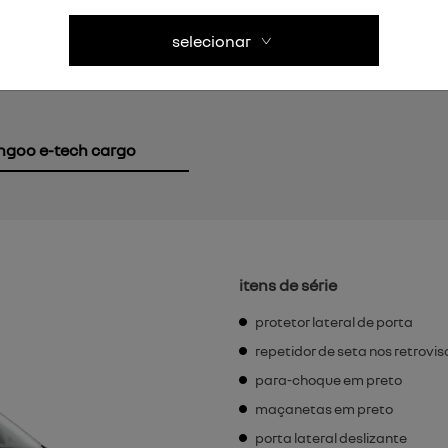
selecionar
ngoo e-tech cargo
itens de série
protetor lateral de porta
repetidor de seta nos retrovis
para-choque em preto
maçanetas em preto
porta lateral deslizante