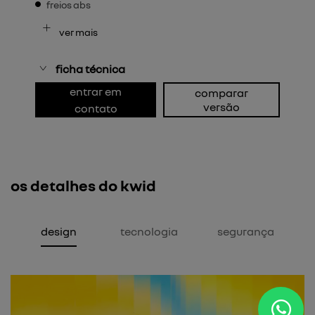
freios abs
ver mais
ficha técnica
entrar em
comparar
versão
contato
os detalhes do kwid
design
tecnologia
segurança