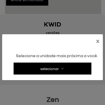
KWID
versões
x
Selecione a unidade mais próxima a você.
Anterior
P
selecionar
zen
intense
Zen