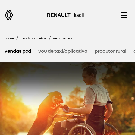
RENAULT
| Itadil
home
vendas diretas
vendas pcd
vendas pcd
vou de taxi/aplicativo
produtor rural