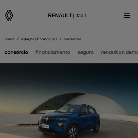
RENAULT
| Itadil
home
soluções financeiras
consórcio
consórcio
financiamento
seguro
renault on dem