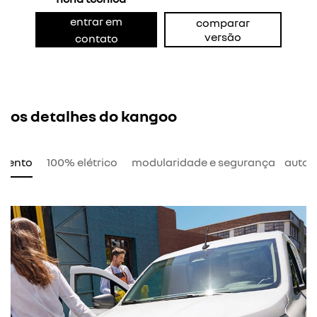
entrar em
comparar
versão
contato
os detalhes do kangoo
amento
100% elétrico
modularidade e segurança
auton