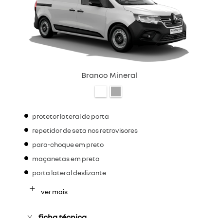
Branco Mineral
protetor lateral de porta
repetidor de seta nos retrovisores
para-choque em preto
maçanetas em preto
porta lateral deslizante
ver mais
ficha técnica