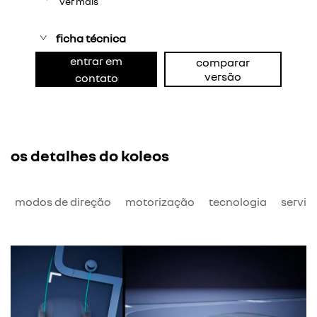
ver mais
ficha técnica
entrar em
comparar
versão
contato
os detalhes do koleos
o
modos de direção
motorização
tecnologia
serviç