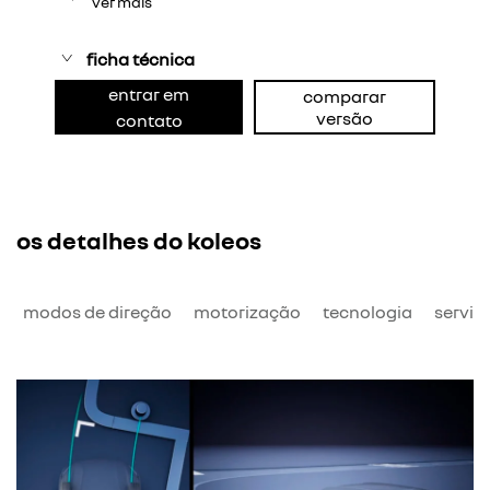
ver mais
ficha técnica
entrar em
comparar
versão
contato
os detalhes do koleos
o
modos de direção
motorização
tecnologia
serviç