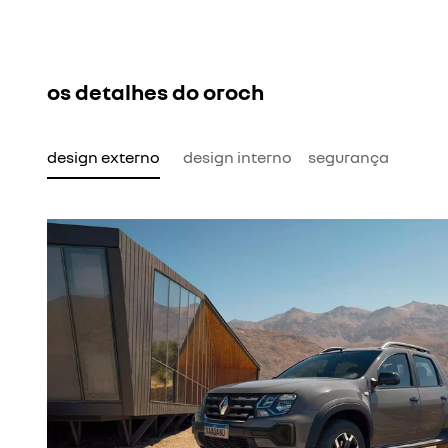
os detalhes do oroch
design externo
design interno
segurança
eito. A grade frontal e o
. As barras de teto que
ar o visual mais robusto,
que de sofisticação ao