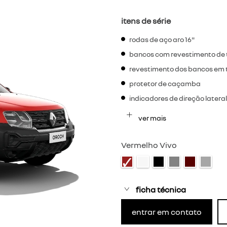
itens de série
rodas de aço aro 16"
bancos com revestimento de 
revestimento dos bancos em te
protetor de caçamba
indicadores de direção lateral
ver mais
Vermelho Vivo
ficha técnica
entrar em contato