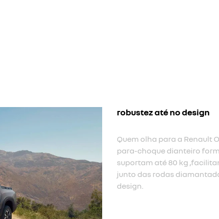
para-
O para
impon
road.