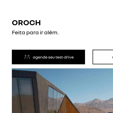
OROCH
Feita para ir além.
agende seu test-drive