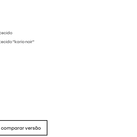
tecido
cido "kario noir"
comparar versão