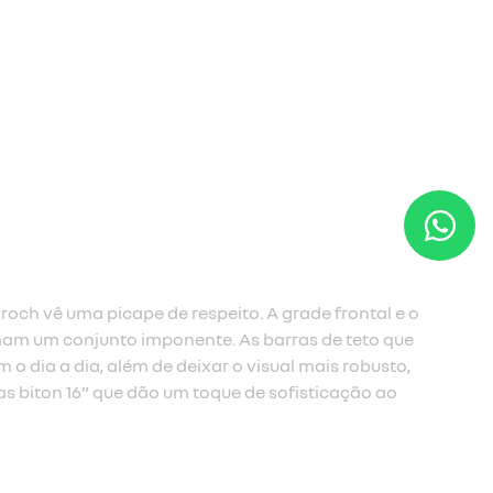
choque frontal
-choque frontal com ângulo de ataque de 27,6° dá ainda ma
ência, e melhorando a capacidade da Renault Oroch para s