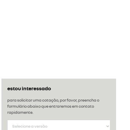
estou interessado
para solicitar uma cotação, por favor, preencha o
formulário abaixo que entraremos em contato
rapidamente.