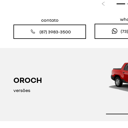
Anterior
wh
contato
(73
(87) 3983-3500
OROCH
versões