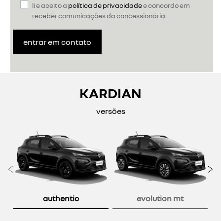
li e aceito a
política de privacidade
e concordo em
receber comunicações da concessionária.
entrar em contato
KARDIAN
versões
Anterior
P
authentic
evolution mt