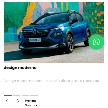
nova cor
 traseiras.
Nova cor biton.
previous
next