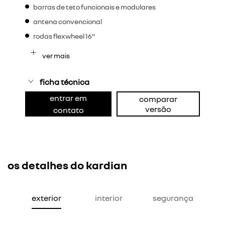
barras de teto funcionais e modulares
antena convencional
rodas flexwheel 16"
ver mais
ficha técnica
entrar em
comparar
versão
contato
os detalhes do kardian
exterior
interior
segurança