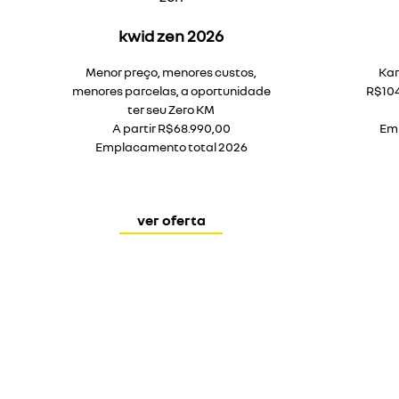
kwid zen 2026
Menor preço, menores custos,
Kar
menores parcelas, a oportunidade
R$104
ter seu Zero KM
A partir R$68.990,00
Em
Emplacamento total 2026
ver oferta