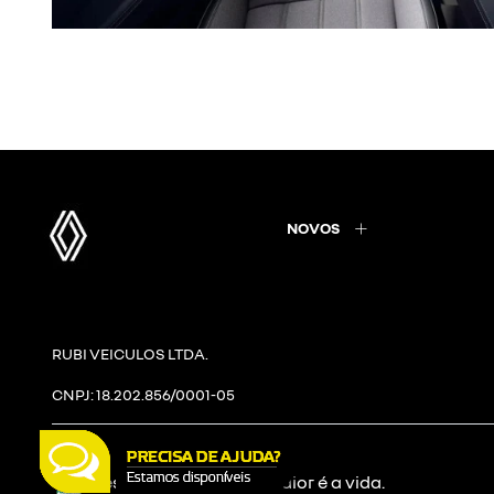
NOVOS
RUBI VEICULOS LTDA.
CNPJ: 18.202.856/0001-05
Desacelere. Seu bem maior é a vida.