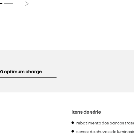
Próximo
0 optimum charge
itens de série
rebatimento dos bancos trasei
sensor de chuva e de luminos