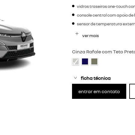
vidros traseiros one-touch 
console central com apoio de
sensor de temperatura exter
ver mais
Cinza Rafale com Teto Pret
ficha técnica
entrar em contato