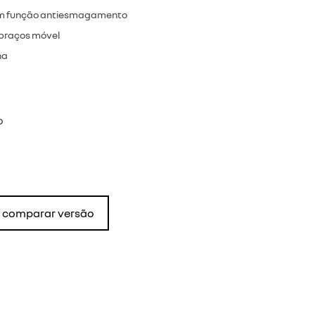
com função antiesmagamento
 braços móvel
na
o
comparar versão