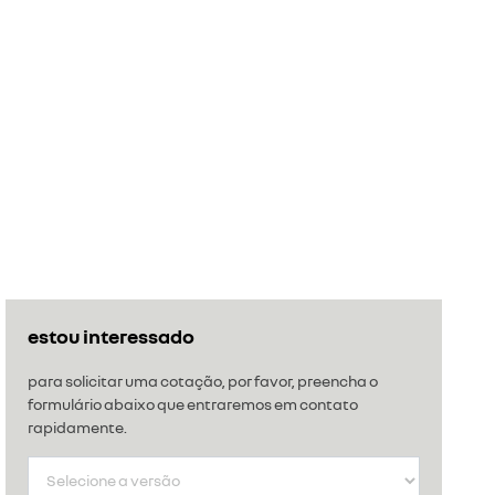
estou interessado
para solicitar uma cotação, por favor, preencha o
formulário abaixo que entraremos em contato
rapidamente.