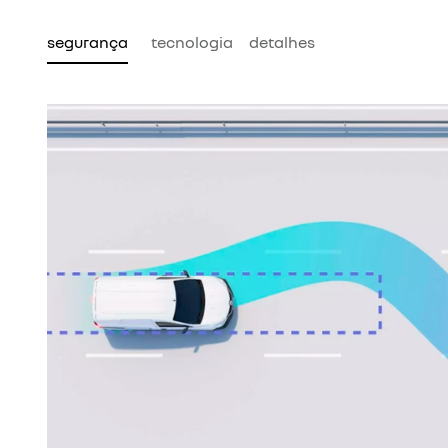
segurança
tecnologia
detalhes
ta que as
e da