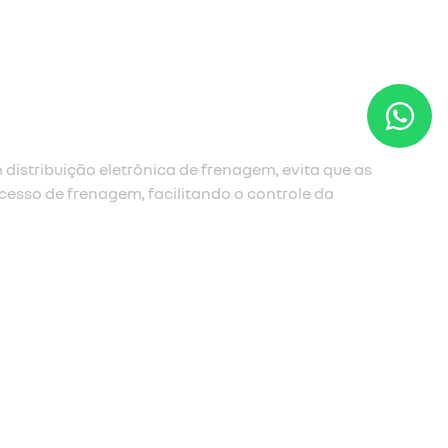
agem de emergência (afu)
agem de emergência é acionado e amplifica a frenagem
assa muito rapidamente entre o acelerador e o pedal do