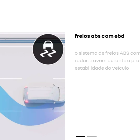
assistente de fren
A assistência à fren
quando o motorista p
freio