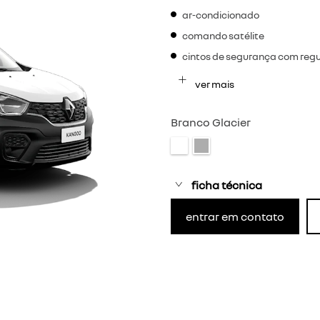
ar-condicionado
comando satélite
cintos de segurança com reg
ver mais
Branco Glacier
ficha técnica
entrar em contato