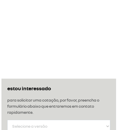
estou interessado
para solicitar uma cotação, por favor, preencha o
formulário abaixo que entraremos em contato
rapidamente.