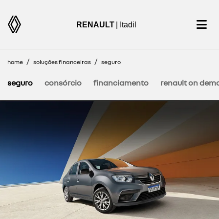
RENAULT
| Itadil
home
soluções financeiras
seguro
seguro
consórcio
financiamento
renault on dem