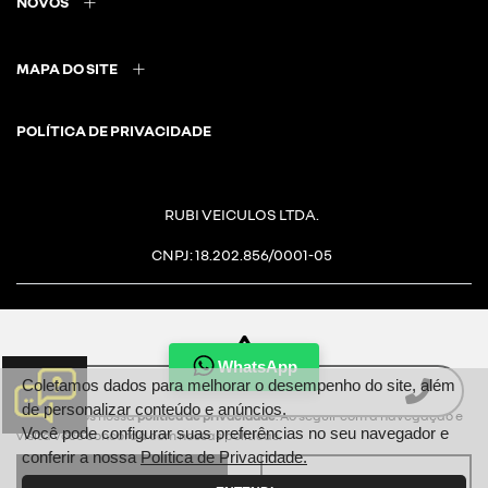
NOVOS
MAPA DO SITE
POLÍTICA DE PRIVACIDADE
RUBI VEICULOS LTDA.
CNPJ: 18.202.856/0001-05
WhatsApp
Para otimizar sua experiência durante a navegação, fazemos uso de
Coletamos dados para melhorar o desempenho do site, além
Desacelere. Seu bem maior é a
nossa política de cookies e para proteger seus dados pessoais
de personalizar conteúdo e anúncios.
respeitamos nossa
política de privacidade
. Ao seguir com a navegação e
vida.
Você pode configurar suas preferências no seu navegador e
visita você concorda com nossas políticas.
conferir a nossa
Política de Privacidade.
aceitar
recusar